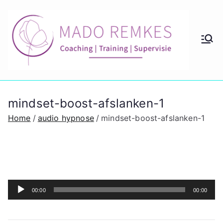
Ga
naar
de
M
Coach
inhoud
ing en
ad
couns
eling
o
mindset-boost-afslanken-1
lidmaa
tschap
Home
audio hypnose
mindset-boost-afslanken-1
Re
m
ke
Audiospeler
00:00
00:00
s