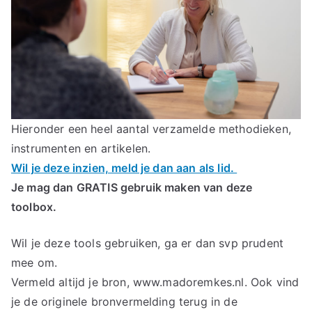
C
oa
ch
in
Hieronder een heel aantal verzamelde methodieken,
instrumenten en artikelen.
g
Wil je deze inzien, meld je dan aan als lid.
en
Je mag dan GRATIS gebruik maken van deze
toolbox.
C
Wil je deze tools gebruiken, ga er dan svp prudent
ou
mee om.
Vermeld altijd je bron, www.madoremkes.nl. Ook vind
ns
je de originele bronvermelding terug in de