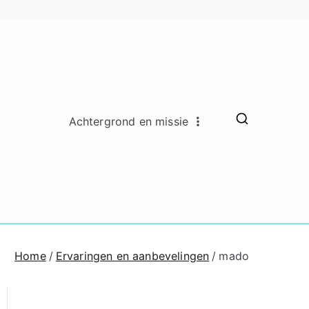
Achtergrond en missie
ado Remkes
hing en counseling lidmaatschap
oaching en
ounseling
Home
Ervaringen en aanbevelingen
mado