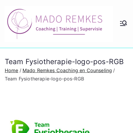
Ga
naar
de
M
Coach
inhoud
ing en
ad
couns
eling
o
Team Fysiotherapie-logo-pos-RGB
lidmaa
tschap
Home
Mado Remkes Coaching en Counseling
Re
Team Fysiotherapie-logo-pos-RGB
m
ke
s