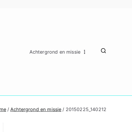
Achtergrond en missie
ado Remkes
hing en counseling lidmaatschap
oaching en
ounseling
me
Achtergrond en missie
20150225_140212