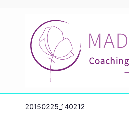
Ga
naar
de
inhoud
20150225_140212