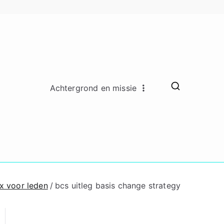
Achtergrond en missie
ado Remkes
hing en counseling lidmaatschap
oaching en
ounseling
x voor leden
bcs uitleg basis change strategy