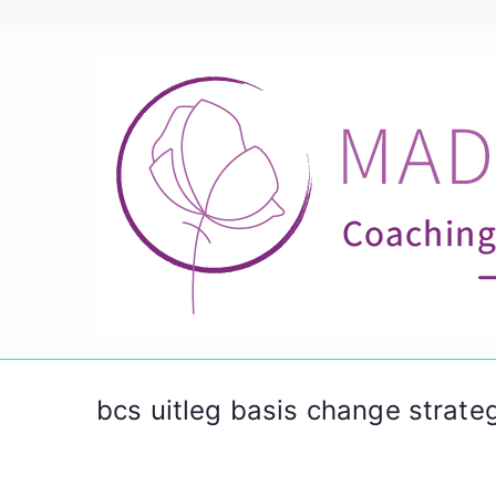
Ga
naar
de
inhoud
bcs uitleg basis change strate