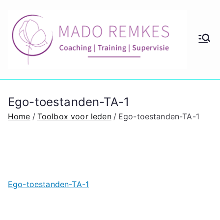
Ga
naar
de
M
Coach
inhoud
ing en
ad
couns
eling
o
Ego-toestanden-TA-1
lidmaa
tschap
Home
Toolbox voor leden
Ego-toestanden-TA-1
Re
m
ke
Ego-toestanden-TA-1
s