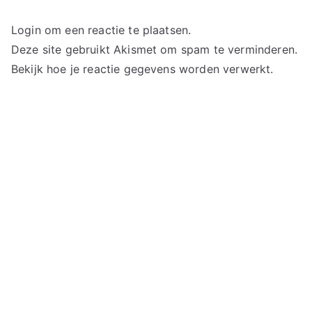
C
Login om een reactie te plaatsen.
oa
Deze site gebruikt Akismet om spam te verminderen.
Bekijk hoe je reactie gegevens worden verwerkt
.
ch
in
g
en
C
ou
ns