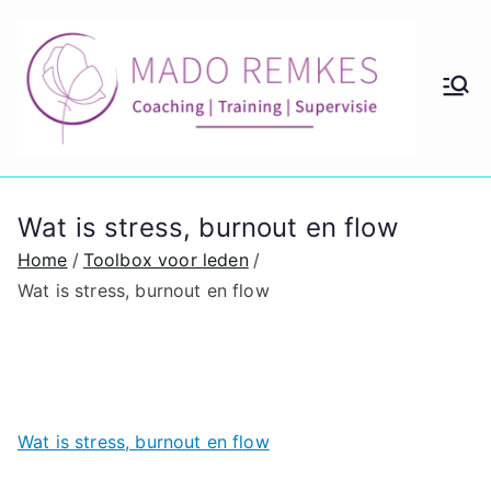
Ga
naar
de
M
Coach
inhoud
ing en
ad
couns
eling
o
Wat is stress, burnout en flow
lidmaa
tschap
Home
Toolbox voor leden
Re
Wat is stress, burnout en flow
m
ke
Wat is stress, burnout en flow
s