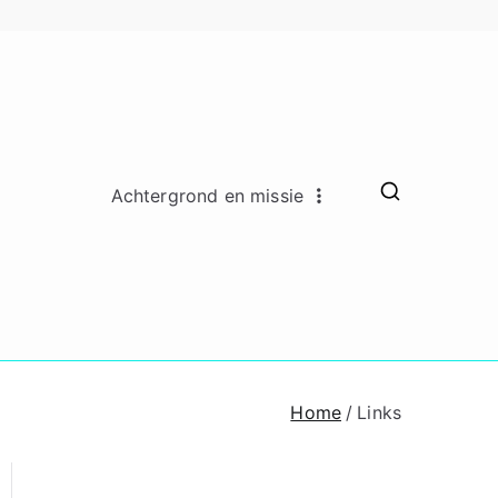
Achtergrond en missie
ado Remkes
hing en counseling lidmaatschap
oaching en
ounseling
Home
Links