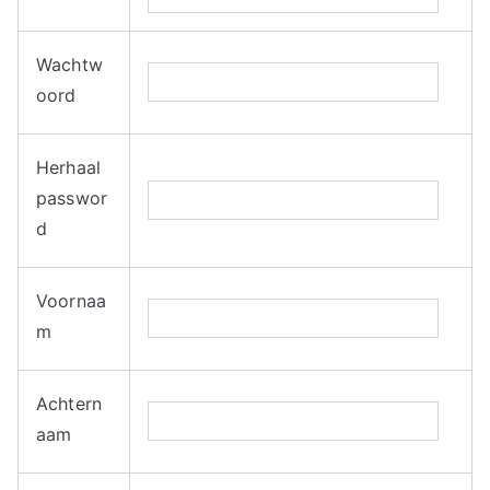
C
Wachtw
oa
oord
ch
Herhaal
in
passwor
d
g
en
Voornaa
m
C
Achtern
ou
aam
ns