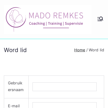
Ga
naar
de
M
Coach
inhoud
ing en
ad
couns
eling
o
Word lid
lidmaa
Home
Word lid
tschap
Re
m
Gebruik
ke
ersnaam
s
E-mail