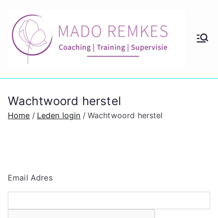
Ga
naar
de
M
Coach
inhoud
ing en
ad
couns
eling
o
Wachtwoord herstel
lidmaa
tschap
Home
Leden login
Wachtwoord herstel
Re
m
ke
Email Adres
s